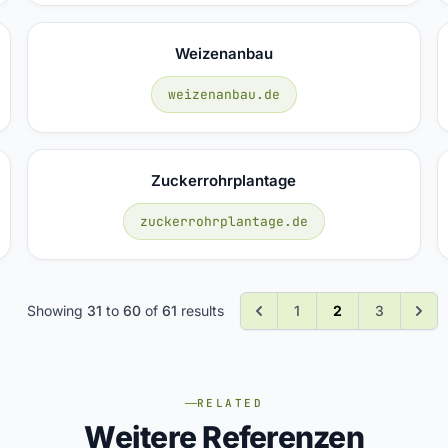
Weizenanbau
weizenanbau.de
Zuckerrohrplantage
zuckerrohrplantage.de
Showing
31
to
60
of
61
results
1
2
3
RELATED
Weitere Referenzen