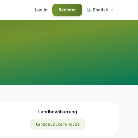
Log in
Register
English
Landbevölkerung
landbevölkerung.de