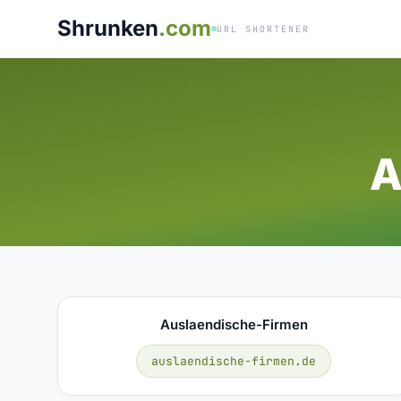
Shrunken
.com
URL SHORTENER
A
Auslaendische-Firmen
auslaendische-firmen.de