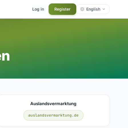
Log in
Register
English
en
Auslandsvermarktung
auslandsvermarktung.de