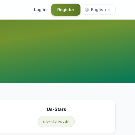
Log in
Register
English
Us-Stars
us-stars.de