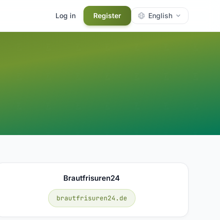
Log in
Register
English
Brautfrisuren24
brautfrisuren24.de