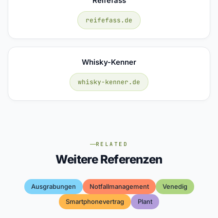
Reifefass
reifefass.de
Whisky-Kenner
whisky-kenner.de
RELATED
Weitere Referenzen
Ausgrabungen
Notfallmanagement
Venedig
Smartphonevertrag
Plant