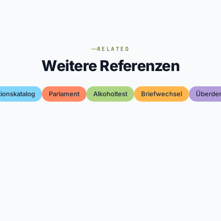
RELATED
Weitere Referenzen
ionskatalog
Parlament
Alkoholtest
Briefwechsel
Überde