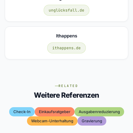
unglücksfall.de
Ithappens
ithappens.de
RELATED
Weitere Referenzen
Check-In
Einkaufsratgeber
Ausgabenreduzierung
Webcam-Unterhaltung
Gravierung