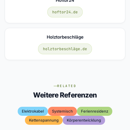
Hoftor24
hoftor24.de
Holztorbeschläge
holztorbeschläge.de
RELATED
Weitere Referenzen
Elektrokabel
Systemisch
Ferienresidenz
Kettenspannung
Körperentwicklung