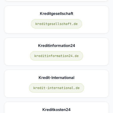
Kreditgesellschaft
kreditgesellschaft.de
Kreditinformation24
kreditinformation24.de
Kredit-International
kredit-international.de
Kreditkosten24