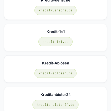
Kreditwuensche
kreditwuensche.de
Kredit-1x1
kredit-1x1.de
Kredit-Ablösen
kredit-ablösen.de
Kreditanbieter24
kreditanbieter24.de