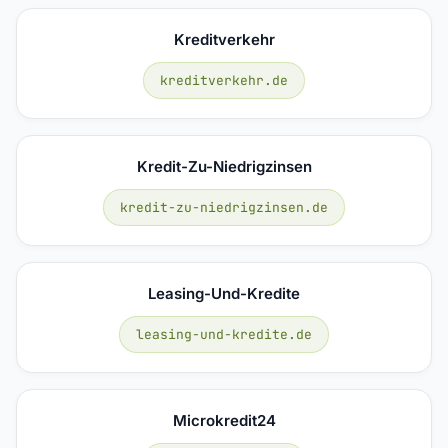
Kreditverkehr
kreditverkehr.de
Kredit-Zu-Niedrigzinsen
kredit-zu-niedrigzinsen.de
Leasing-Und-Kredite
leasing-und-kredite.de
Microkredit24