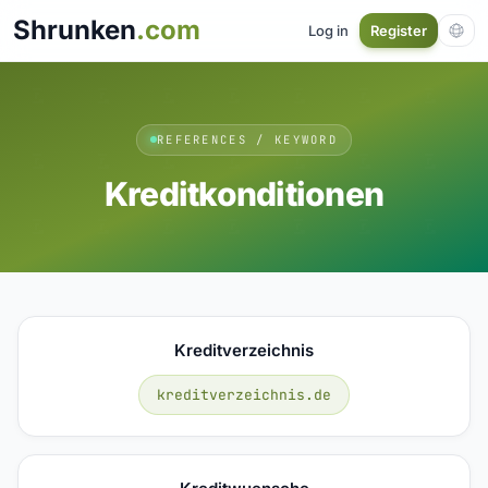
Shrunken
.com
Log in
Register
REFERENCES / KEYWORD
Kreditkonditionen
Kreditverzeichnis
kreditverzeichnis.de