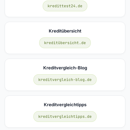
kredittest24.de
Kreditübersicht
kreditübersicht.de
Kreditvergleich-Blog
kreditvergleich-blog.de
Kreditvergleichtipps
kreditvergleichtipps.de