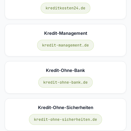
kreditkosten24.de
Kredit-Management
kredit-management.de
Kredit-Ohne-Bank
kredit-ohne-bank.de
Kredit-Ohne-Sicherheiten
kredit-ohne-sicherheiten.de