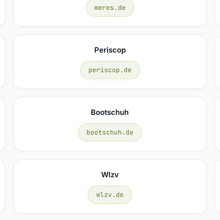
meres.de
Periscop
periscop.de
Bootschuh
bootschuh.de
Wlzv
wlzv.de