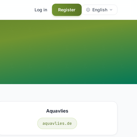
Log in
Register
English
Aquavlies
aquavlies.de