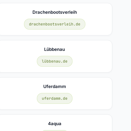
Drachenbootsverleih
drachenbootsverleih.de
Lübbenau
lübbenau.de
Uferdamm
uferdamm.de
4aqua