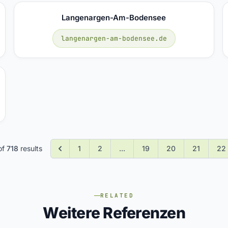
Langenargen-Am-Bodensee
langenargen-am-bodensee.de
of
718
results
1
2
...
19
20
21
22
RELATED
Weitere Referenzen