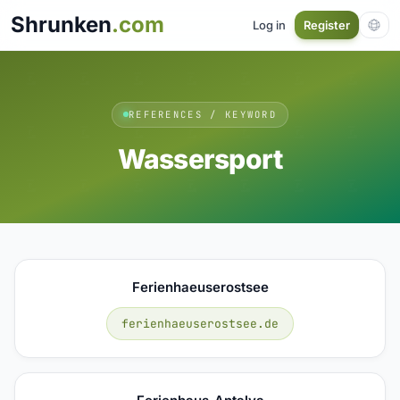
Shrunken
.com
Log in
Register
REFERENCES / KEYWORD
Wassersport
Ferienhaeuserostsee
ferienhaeuserostsee.de